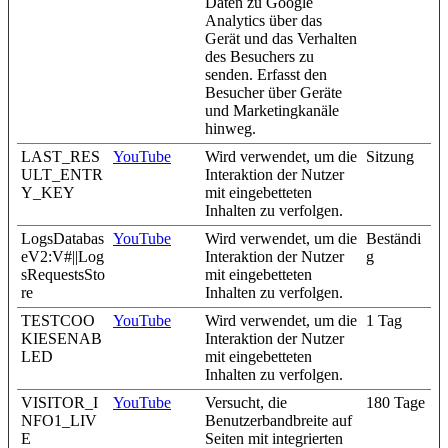
Daten zu Google
Analytics über das
Gerät und das Verhalten
des Besuchers zu
senden. Erfasst den
Besucher über Geräte
und Marketingkanäle
hinweg.
LAST_RES
YouTube
Wird verwendet, um die
Sitzung
ULT_ENTR
Interaktion der Nutzer
Y_KEY
mit eingebetteten
Inhalten zu verfolgen.
LogsDatabas
YouTube
Wird verwendet, um die
Beständi
eV2:V#||Log
Interaktion der Nutzer
g
sRequestsSto
mit eingebetteten
re
Inhalten zu verfolgen.
TESTCOO
YouTube
Wird verwendet, um die
1 Tag
KIESENAB
Interaktion der Nutzer
LED
mit eingebetteten
Inhalten zu verfolgen.
VISITOR_I
YouTube
Versucht, die
180 Tage
NFO1_LIV
Benutzerbandbreite auf
E
Seiten mit integrierten