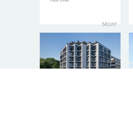
7000 Chur
581m²
Grubenstrasse 54
Zürich
2 778m²