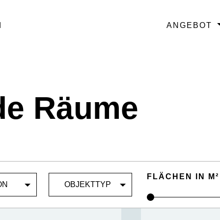
N
ANGEBOT
FREIE RÄ
ENTSTEHE
BESTEHEN
de Räume
FLÄCHEN IN M²
ON
OBJEKTTYP