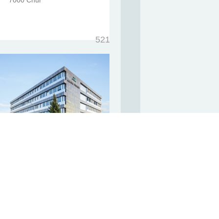
7000 Chur
521m²
Feldeggstrasse 5
8152 Glattbrugg
6 839m²