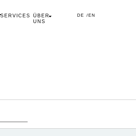
DE
EN
SERVICES
ÜBER
UNS
UME
UNTERNEHMEN
NDE RÄUME
TEAM
DE RÄUME
KARRIERE
KUNDEN & PARTNER
SPONSORING