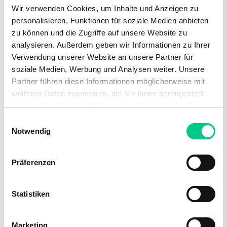
Wir verwenden Cookies, um Inhalte und Anzeigen zu
personalisieren, Funktionen für soziale Medien anbieten
zu können und die Zugriffe auf unsere Website zu
analysieren. Außerdem geben wir Informationen zu Ihrer
Ausstattung
Verwendung unserer Website an unsere Partner für
soziale Medien, Werbung und Analysen weiter. Unsere
Aussicht
Lift
Partner führen diese Informationen möglicherweise mit
Parkplatz
Wasseranschluss
weiteren Daten zusammen, die Sie ihnen bereitgestellt
haben oder die sie im Rahmen Ihrer Nutzung der Dienste
Garage
gesammelt haben.
Einwilligungsauswahl
Notwendig
Präferenzen
Distanzen
Öffentl. Verkehr:
650 m
Einkauf:
1100 m
Statistiken
Autobahnanschluss:
2200 m
Marketing