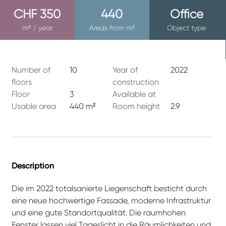
CHF 350
440
Office
m² / year
Areas from m²
Object type
Number of
10
Year of
2022
floors
construction
Floor
3
Available at
Usable area
440 m²
Room height
2.9
Description
Die im 2022 totalsanierte Liegenschaft besticht durch
eine neue hochwertige Fassade, moderne Infrastruktur
und eine gute Standortqualität. Die raumhohen
Fenster lassen viel Tageslicht in die Räumlichkeiten und