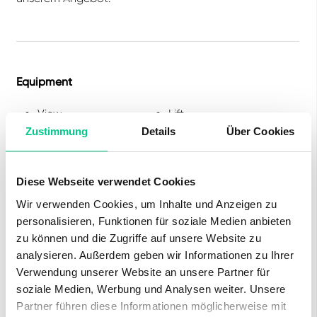
Equipment
View
Lift
Zustimmung
Details
Über Cookies
Parking space
Water supply
Garage
Diese Webseite verwendet Cookies
Wir verwenden Cookies, um Inhalte und Anzeigen zu
personalisieren, Funktionen für soziale Medien anbieten
zu können und die Zugriffe auf unsere Website zu
analysieren. Außerdem geben wir Informationen zu Ihrer
Distances
Verwendung unserer Website an unsere Partner für
Public
650 m
Shopping
1100 m
soziale Medien, Werbung und Analysen weiter. Unsere
transport
Partner führen diese Informationen möglicherweise mit