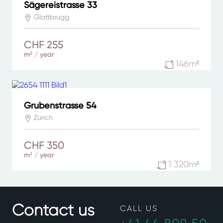
Sägereistrasse 33
Glattbrugg
CHF 255
m² / year
146m²
Grubenstrasse 54
Zürich
CHF 350
m² / year
1 320m²
Contact us
CALL US