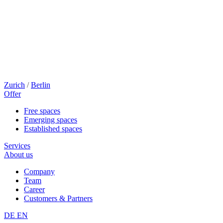
Zurich
/
Berlin
Offer
Free spaces
Emerging spaces
Established spaces
Services
About us
Company
Team
Career
Customers & Partners
DE
EN